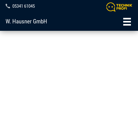
05341 61045
W. Hausner GmbH