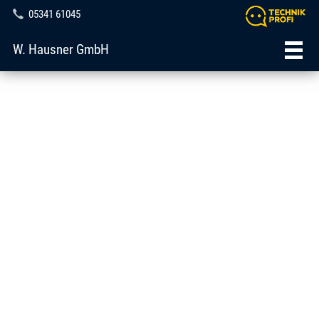
05341 61045
W. Hausner GmbH