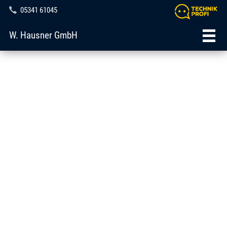
05341 61045
W. Hausner GmbH