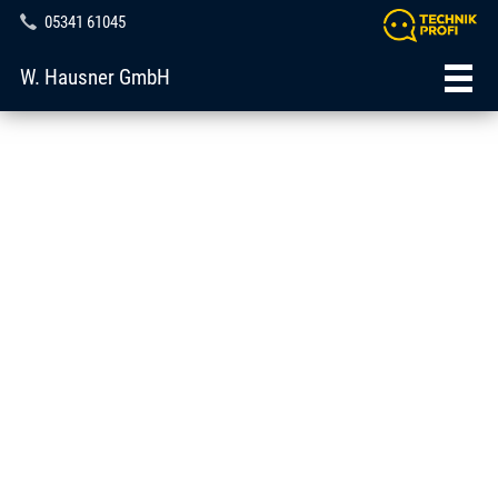
05341 61045
W. Hausner GmbH