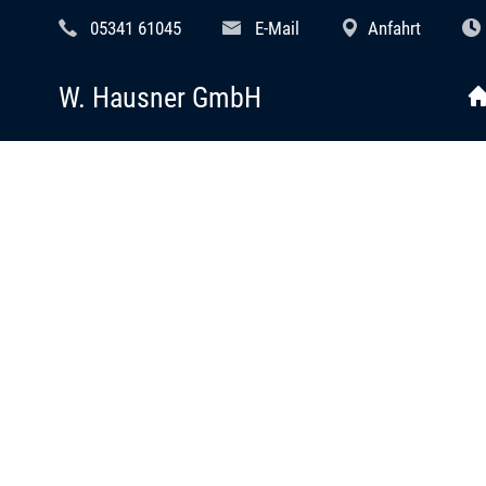
05341 61045
E-Mail
Anfahrt
W. Hausner GmbH