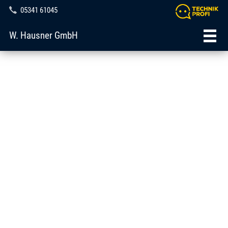
05341 61045
W. Hausner GmbH