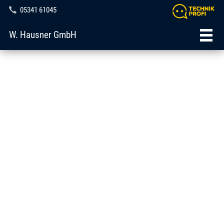
05341 61045
W. Hausner GmbH