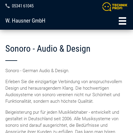
05341 61045
W. Hausner GmbH
Sonoro - Audio & Design
Sonoro - German Audio & Design.
Erleben Sie die einzigartige Verbindung von anspruchsvollem
Design und herausragendem Klang. Die hochwertigen
Audiosysteme von sonoro vereinen nicht nur Schönheit und
Funktionalität, sondern auch höchste Qualität.
Beigeisterung pur für jeden Musikliebhaber - entwickelt und
gestaltet in Deutschland seit 2006. Alle Musiksysteme von
sonoro sind darauf ausgerichtet, die Bedürfnisse und
Ansprüche ihrer Kunden zu erfüllen. Das kann man hören,