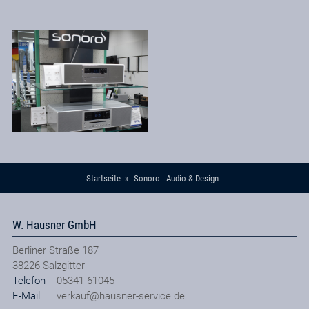
Startseite
Sonoro - Audio & Design
W. Hausner GmbH
Berliner Straße 187
38226
Salzgitter
Telefon
05341 61045
E-Mail
verkauf@hausner-service.de