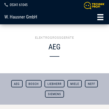
05341 61045
W. Hausner GmbH
ELEKTROGROSSGERÄTE
AEG
AEG
BOSCH
LIEBHERR
MIELE
NEFF
SIEMENS