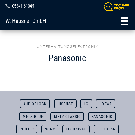
05341 61045
W. Hausner GmbH
UNTERHALTUNGSELEKTRONIK
Panasonic
AUDIOBLOCK
HISENSE
LG
LOEWE
METZ BLUE
METZ CLASSIC
PANASONIC
PHILIPS
SONY
TECHNISAT
TELESTAR