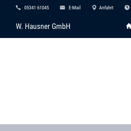
05341 61045
E-Mail
Anfahrt
W. Hausner GmbH