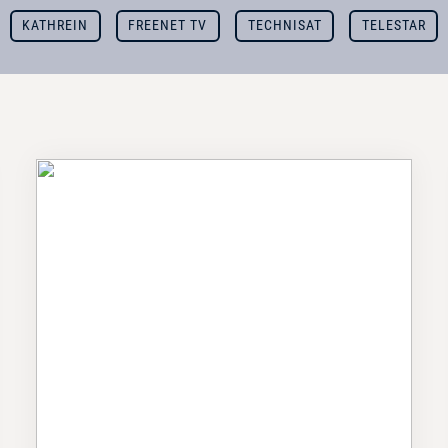
KATHREIN
FREENET TV
TECHNISAT
TELESTAR